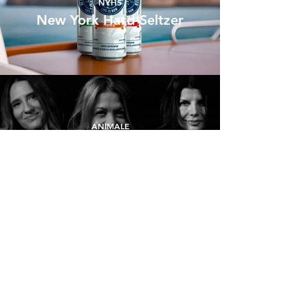
NYHS
New York Hard Seltzer
ANIMALE
Animale 30 anos
BM RIO
BMW RooftopChef